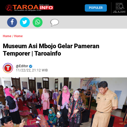
POPULER
JELAJAHI
Home
/
Home
Museum Asi Mbojo Gelar Pameran
Temporer | Taroainfo
Editor
11/22/22, 21:12 WIB