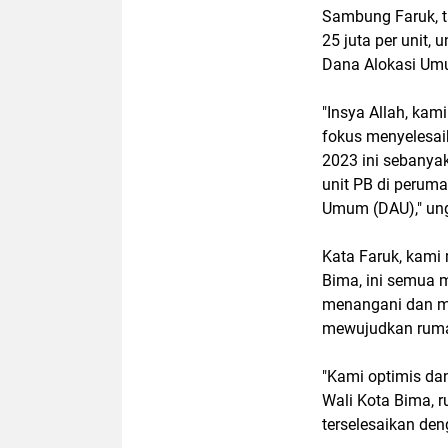
Sambung Faruk, t
25 juta per unit,
Dana Alokasi Um
"Insya Allah, kam
fokus menyelesai
2023 ini sebanyak
unit PB di perum
Umum (DAU)," un
Kata Faruk, kami
Bima, ini semua m
menangani dan me
mewujudkan ruma
"Kami optimis dan
Wali Kota Bima, 
terselesaikan den