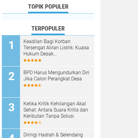
TOPIK POPULER
TERPOPULER
Keadilan Bagi Korban
Tersengat Aliran Listrik: Kuasa
Hukum Desak
Pertanggungjawaban PLN
Bima Atas Amputasi Dua
Tangan Korban
BPD Harus Mengundurkan Diri
Jika Calon Perangkat Desa
Ketika Kritik Kehilangan Akal
Sehat: Antara Suara Kritis dan
Keributan Tanpa Solusi
Diringi Hadrah & Selendang