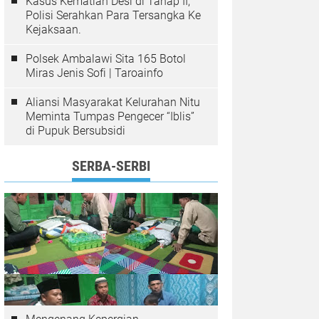
Kasus Kematian Desi di Tahap II,
Polisi Serahkan Para Tersangka Ke
Kejaksaan.
Polsek Ambalawi Sita 165 Botol
Miras Jenis Sofi | Taroainfo
Aliansi Masyarakat Kelurahan Nitu
Meminta Tumpas Pengecer “Iblis”
di Pupuk Bersubsidi
SERBA-SERBI