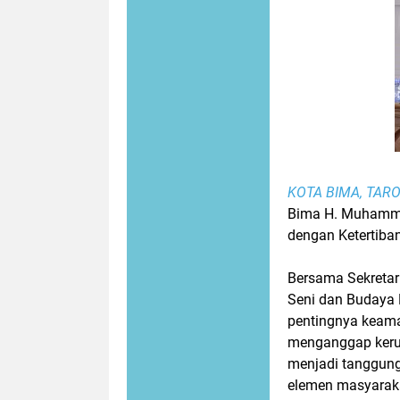
KOTA BIMA, TAR
Bima H. Muhammad
dengan Ketertiba
Bersama Sekretar
Seni dan Budaya
pentingnya keama
menganggap keru
menjadi tanggung
elemen masyaraka