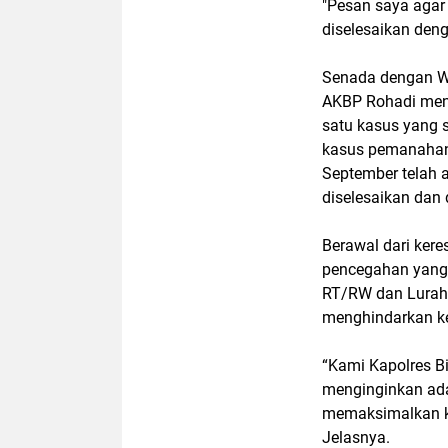
"Pesan saya agar
diselesaikan deng
Senada dengan W
AKBP Rohadi men
satu kasus yang s
kasus pemanahan 
September telah 
diselesaikan dan
Berawal dari ker
pencegahan yang 
RT/RW dan Lurah 
menghindarkan ke
“Kami Kapolres 
menginginkan ad
memaksimalkan ko
Jelasnya.