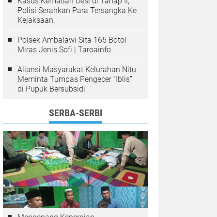
Kasus Kematian Desi di Tahap II,
Polisi Serahkan Para Tersangka Ke
Kejaksaan.
Polsek Ambalawi Sita 165 Botol
Miras Jenis Sofi | Taroainfo
Aliansi Masyarakat Kelurahan Nitu
Meminta Tumpas Pengecer “Iblis”
di Pupuk Bersubsidi
SERBA-SERBI