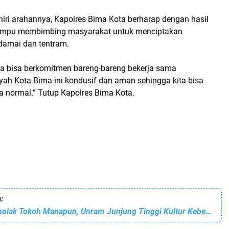
ri arahannya, Kapolres Bima Kota berharap dengan hasil
mampu membimbing masyarakat untuk menciptakan
damai dan tentram.
ita bisa berkomitmen bareng-bareng bekerja sama
ah Kota Bima ini kondusif dan aman sehingga kita bisa
ra normal.” Tutup Kapolres Bima Kota.
:
Tak Pernah Menolak Tokoh Manapun, Unram Junjung Tinggi Kultur Kebebasan Mimbar Akademik