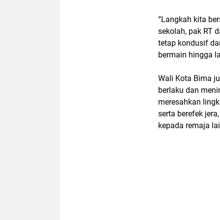
“Langkah kita ber
sekolah, pak RT 
tetap kondusif d
bermain hingga la
Wali Kota Bima j
berlaku dan meni
meresahkan lingk
serta berefek jer
kepada remaja la