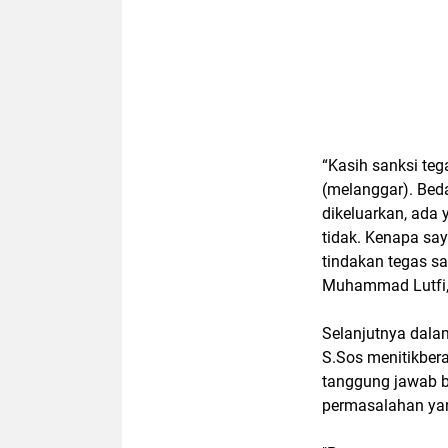
“Kasih sanksi teg
(melanggar). Bed
dikeluarkan, ada 
tidak. Kenapa sa
tindakan tegas sa
Muhammad Lutfi,
Selanjutnya dalam
S.Sos menitikber
tanggung jawab b
permasalahan yang