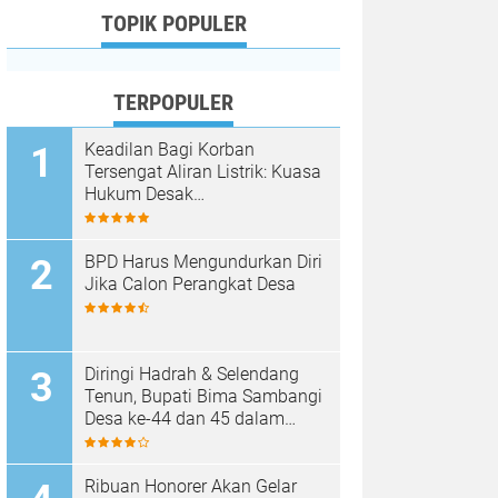
TOPIK POPULER
TERPOPULER
Keadilan Bagi Korban
Tersengat Aliran Listrik: Kuasa
Hukum Desak
Pertanggungjawaban PLN
Bima Atas Amputasi Dua
Tangan Korban
BPD Harus Mengundurkan Diri
Jika Calon Perangkat Desa
Diringi Hadrah & Selendang
Tenun, Bupati Bima Sambangi
Desa ke-44 dan 45 dalam
Rangkaian "Selasa Menyapa"
Monta
Ribuan Honorer Akan Gelar